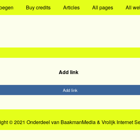
oegen
Buy credits
Articles
All pages
All we
Add link
Add link
ight © 2021 Onderdeel van
BaakmanMedia
&
Vrolijk Internet S