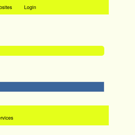
bsites
Login
ervices