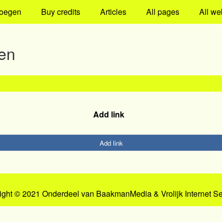
oegen
Buy credits
Articles
All pages
All we
en
Add link
Add link
ight © 2021 Onderdeel van
BaakmanMedia
&
Vrolijk Internet S