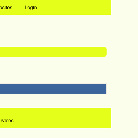
bsites
Login
ervices